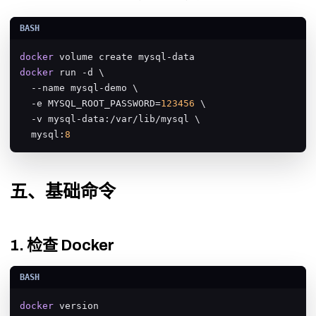
docker
docker
 run -d \

  --name mysql-demo \

  -e MYSQL_ROOT_PASSWORD=
123456
 \

  -v mysql-data:/var/lib/mysql \

  mysql:
8
五、基础命令
1. 检查 Docker
docker