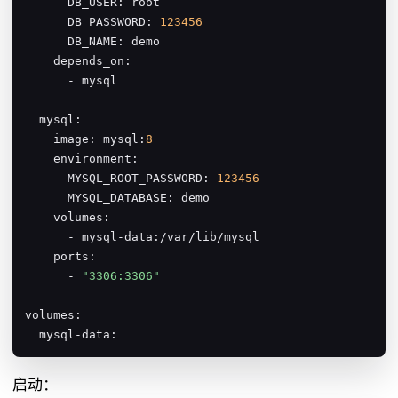
      DB_USER: root

      DB_PASSWORD: 
123456
      DB_NAME: demo

    depends_on:

      - mysql

  mysql:

    image: mysql:
8
    environment:

      MYSQL_ROOT_PASSWORD: 
123456
      MYSQL_DATABASE: demo

    volumes:

      - mysql-data:/var/lib/mysql

    ports:

      - 
"3306:3306"
volumes:

  mysql-data:
启动：