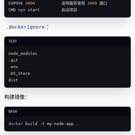
EXPOSE 
3000
           说明服务使用 
3000
 端口

CMD 
npm
 start         启动项目
：
.dockerignore
node_modules

.git

.env

.DS_Store

dist
构建镜像：
docker
 build -t my-node-app .