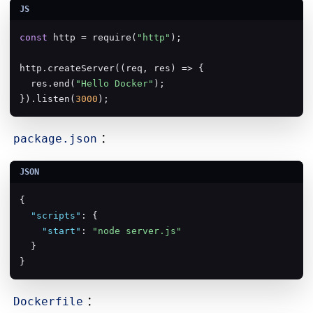
const
 http = require(
"http"
);

http.createServer((req, res) => {

  res.end(
"Hello Docker"
);

}).listen(
3000
);
：
package.json
{

"scripts"
: {

"start"
: 
"node server.js"
  }

}
：
Dockerfile