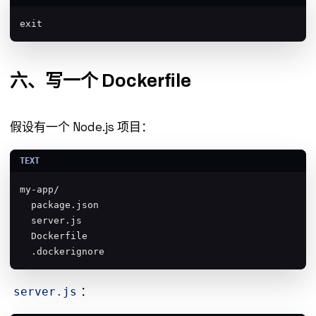
exit
六、写一个 Dockerfile
假设有一个 Node.js 项目：
my-app/

  package.json

  server.js

  Dockerfile

  .dockerignore
：
server.js