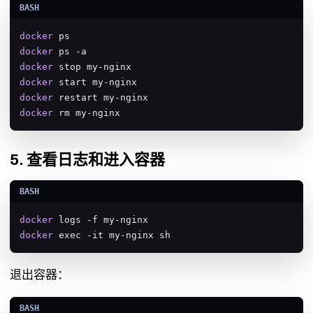
docker
docker
docker
docker
docker
docker
 rm my-nginx
5. 查看日志和进入容器
docker
docker
 exec -it my-nginx sh
退出容器：