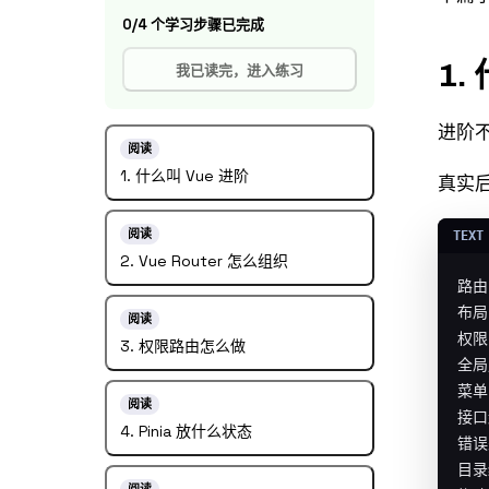
0/4 个学习步骤已完成
1.
我已读完，进入练习
进阶不
阅读
1. 什么叫 Vue 进阶
真实
阅读
2. Vue Router 怎么组织
路由

布局

阅读
权限

3. 权限路由怎么做
全局
菜单

阅读
接口
4. Pinia 放什么状态
错误
目录