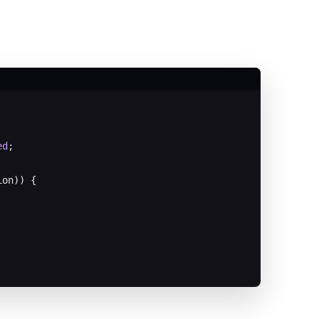
ed
;

on)) {
