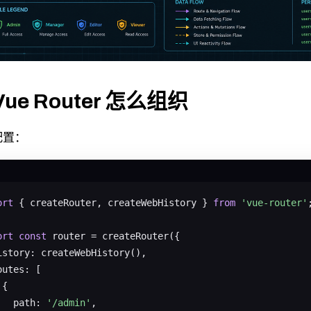
 Vue Router 怎么组织
配置：
ort
 { createRouter, createWebHistory } 
from
'vue-router'
;
ort
const
 router = createRouter({

istory: createWebHistory(),

outes: [

{

   path: 
'/admin'
,
