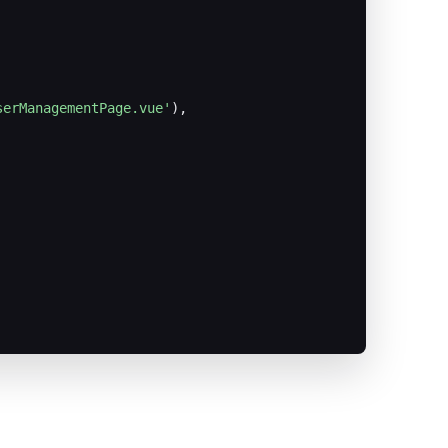
serManagementPage.vue'
),
