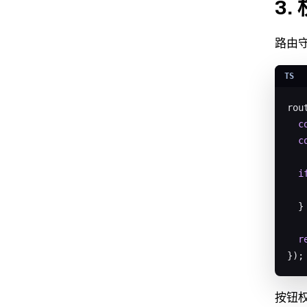
3
路由
rou
c
c
i
  }

r
});
按钮