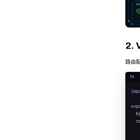
2.
路由
imp
exp
  h
  r
    
   