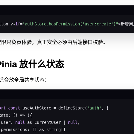
tton v-
if
=
"authStore.hasPermission('user:create')"
>新增用户
权限只负责体验，真正安全必须由后端接口校验。
 Pinia 放什么状态
ia 适合放全局共享状态：
ort
const
 useAuthStore = defineStore(
'auth'
, {

tate: () => ({

 user: 
null
 as CurrentUser | 
null
,

 permissions: [] as string[]
