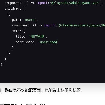
   component: () => 
import
(
'@/layouts/AdminLayout.vue'
),

   children: [

     {

       path: 
'users'
,

       component: () => 
import
(
'@/features/users/pages/U
       meta: {

         title: 
'用户管理'
,

         permission: 
'user:read'
       }

     }

  ]

}

话：路由表不仅能配页面，也能带上权限和标题。