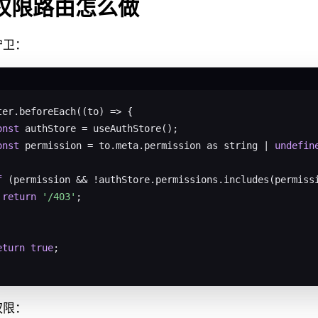
. 权限路由怎么做
守卫：
ter.beforeEach((to) => {

onst
 authStore = useAuthStore();

onst
 permission = to.meta.permission as string | 
undefin
f
 (permission && !authStore.permissions.includes(permissi
return
'/403'
;

eturn
true
;

权限：